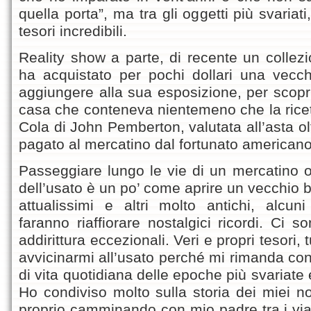
quella porta”, ma tra gli oggetti più svaria
tesori incredibili.
Reality show a parte, di recente un collez
ha acquistato per pochi dollari una vecchi
aggiungere alla sua esposizione, per scopri
casa che conteneva nientemeno che la ricet
Cola di John Pemberton, valutata all’asta ol
pagato al mercatino dal fortunato americano
Passeggiare lungo le vie di un mercatino o
dell’usato è un po’ come aprire un vecchio b
attualissimi e altri molto antichi, alcuni
faranno riaffiorare nostalgici ricordi. Ci son
addirittura eccezionali. Veri e propri tesori, 
avvicinarmi all’usato perché mi rimanda con
di vita quotidiana delle epoche più svariate e
Ho condiviso molto sulla storia dei miei no
proprio camminando con mio padre tra i viali