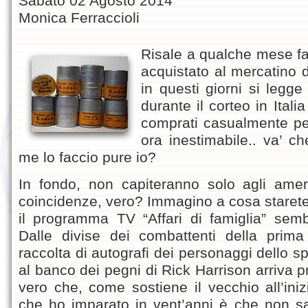
Sabato 02 Agosto 2014
Monica Ferraccioli
Risale a qualche mese fa 
acquistato al mercatino de
in questi giorni si legge
durante il corteo in Ital
comprati casualmente per
ora inestimabile.. va’ c
me lo faccio pure io?
In fondo, non capiteranno solo agli amer
coincidenze, vero? Immagino a cosa stare
il programma TV “Affari di famiglia” semb
Dalle divise dei combattenti della prima
raccolta di autografi dei personaggi dello sp
al banco dei pegni di Rick Harrison arriva pr
vero che, come sostiene il vecchio all’iniz
che ho imparato in vent’anni è che non s