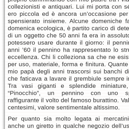
collezionisti e antiquari. Lui mi porta con
ero piccola ed è ancora un’occasione per
spensierato insieme. Alcune domeniche fa
domenica ecologica, è partito carico di dete
di un oggetto che 50 anni fa era in assoluto
potessero usare durante il giorno: il pennin
anni ’60 il pennino ha rappresentato lo str
eccellenza. Chi li colleziona sa che ne esist
per uso, materiale, forma e finitura. Quant
mio papà degli anni trascorsi sui banchi d
che faticava a lavare il grembiule sempre im
Tra vasi giganti e splendide miniature
“Pinocchio”, un pennino con uno spl
raffigurante il volto del famoso burattino. 
centesimi, valore sentimentale altissimo.
Per quanto sia molto legata ai mercati
anche un giretto in qualche negozio dell’usa