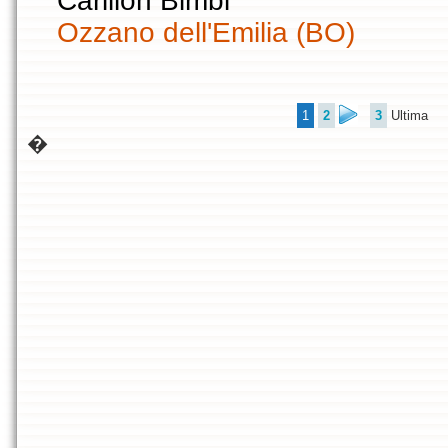
Carillon Bimbi
Ozzano dell'Emilia (BO)
1
2
3
Ultima
�