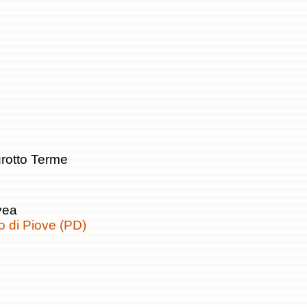
)
otto Terme
vea
o di Piove (PD)