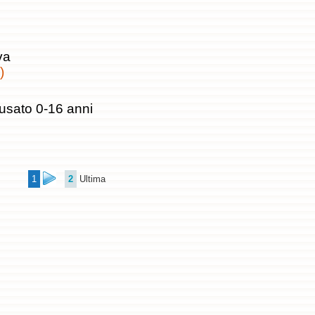
va
)
usato 0-16 anni
1
2
Ultima