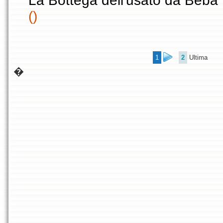
La Bottega dell'usato da Beba
()
1
2
Ultima
�