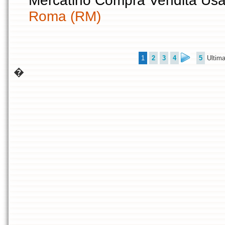
Mercatino Compra Vendita Usa
Roma (RM)
1
2
3
4
5
Ultim
�