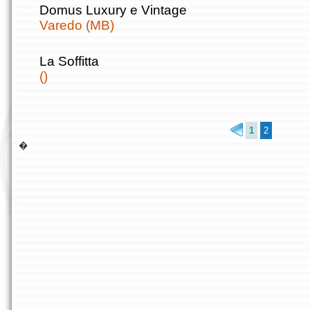
Domus Luxury e Vintage
Varedo (MB)
La Soffitta
()
1
2
�