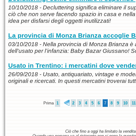
10/10/2018 - Decluttering significa eliminare il supe
ciò che non serve facendo spazio in casa e nell
idea per disfarsi degli oggetti inutilizzati!
La provincia di Monza Brianza accoglie 
03/10/2018 - Nella provincia di Monza Brianza è 
dell’usato per l’infanzia: Baby Bazar Giussano! Sc
Usato in Trentino: i mercatini dove vend
26/09/2018 - Usato, antiquariato, vintage e modern
originali e ricercati. In questi mercatini troverai tu
Prima
1
2
3
4
5
6
7
8
9
10
11
Ciò che fino a oggi ha limitato la vendit
Quando una persona va al ristorante non si pone la questione