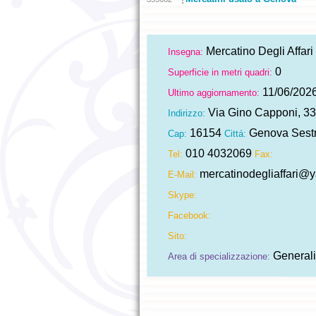
Mercatino Degli Affari 
Insegna:
0
Superficie in metri quadri:
11/06/202
Ultimo aggiornamento:
Via Gino Capponi, 33/
Indirizzo:
16154
Genova Sestr
Cap:
Cittá:
010 4032069
Tel:
Fax:
mercatinodegliaffari@y
E-Mail:
Skype:
Facebook:
Sito:
Generali
Area di specializzazione: