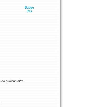
Badge
Rss
o da qualcun altro.
5