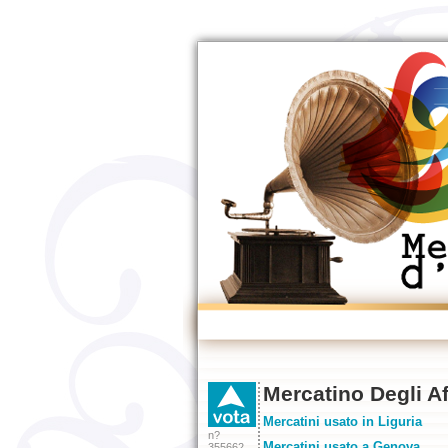
Mercatino Degli Aff
Mercatini usato in Liguria
n?
Mercatini usato a Genova
355662