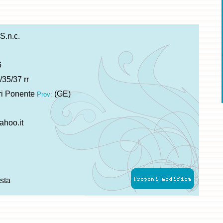
S.n.c.
6
35/37 rr
i Ponente
(GE)
Prov:
ahoo.it
sta