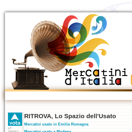
RITROVA, Lo Spazio dell'Usato
Mercatini usato in Emilia Romagna
n?
Mercatini usato a Modena
355652