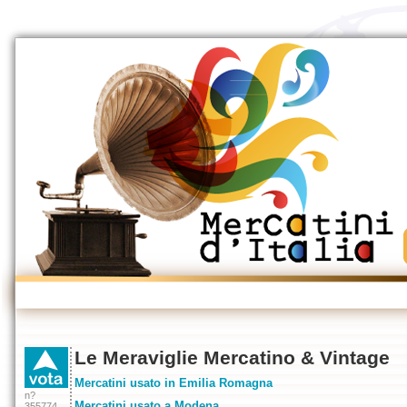
Le Meraviglie Mercatino & Vintage
Mercatini usato in Emilia Romagna
n?
Mercatini usato a Modena
355774