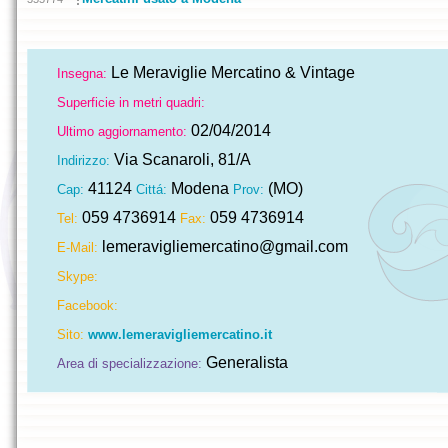
Le Meraviglie Mercatino & Vintage
Insegna:
Superficie in metri quadri:
02/04/2014
Ultimo aggiornamento:
Via Scanaroli, 81/A
Indirizzo:
41124
Modena
(MO)
Cap:
Cittá:
Prov:
059 4736914
059 4736914
Tel:
Fax:
lemeravigliemercatino@gmail.com
E-Mail:
Skype:
Facebook:
Sito:
www.lemeravigliemercatino.it
Generalista
Area di specializzazione: