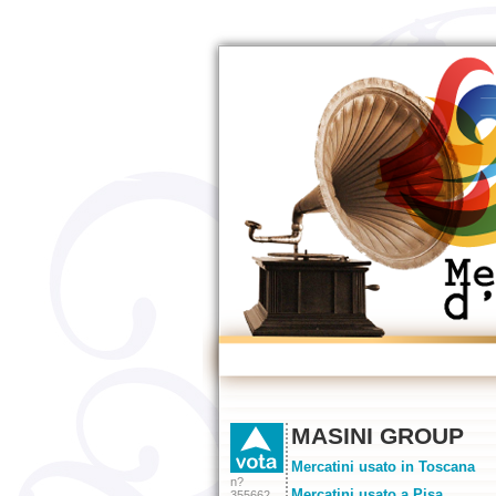
MASINI GROUP
Mercatini usato in Toscana
n?
Mercatini usato a Pisa
355662