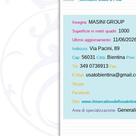
MASINI GROUP
Insegna:
1000
Superficie in metri quadri:
11/06/202
Ultimo aggiornamento:
Via Pacini, 89
Indirizzo:
56031
Bientina
Cap:
Cittá:
Prov:
349 0738913
Tel:
Fax:
usatobientina@gmail.
E-Mail:
Skype:
Facebook:
Sito:
www.ilmercatinodellusatobi
Generali
Area di specializzazione: