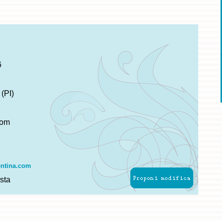
6
(PI)
com
entina.com
sta