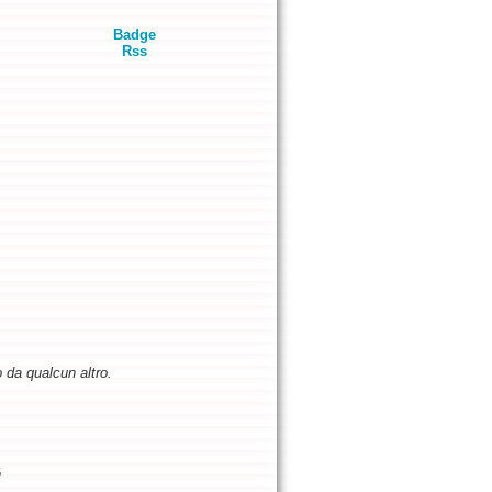
Badge
Rss
o da qualcun altro.
5