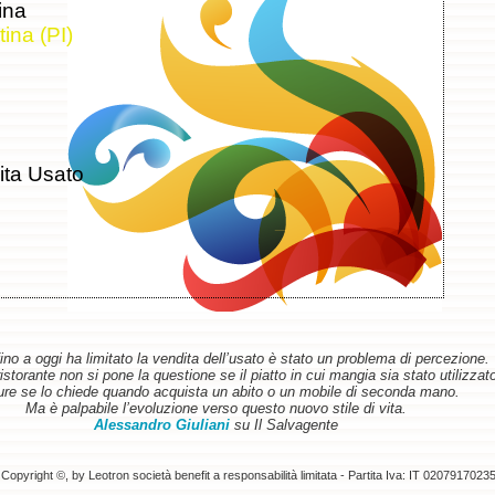
ina
ina (PI)
ta Usato
ino a oggi ha limitato la vendita dell’usato è stato un problema di percezione.
torante non si pone la questione se il piatto in cui mangia sia stato utilizzat
re se lo chiede quando acquista un abito o un mobile di seconda mano.
Ma è palpabile l’evoluzione verso questo nuovo stile di vita.
Alessandro Giuliani
su Il Salvagente
Copyright ©, by Leotron società benefit a responsabilità limitata - Partita Iva: IT 0207917023