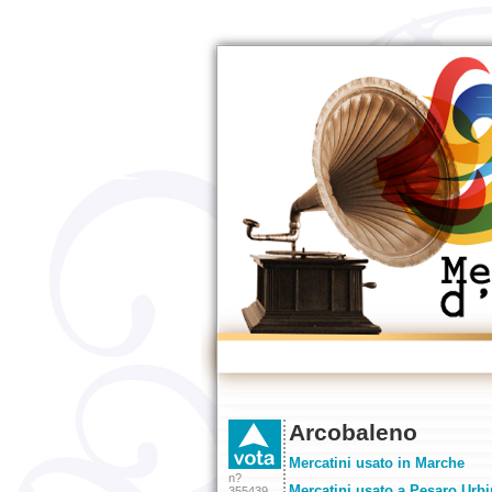
Arcobaleno
Mercatini usato in Marche
n?
Mercatini usato a Pesaro Urb
355439