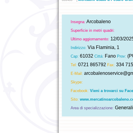
Arcobaleno
Insegna:
Superficie in metri quadri:
12/03/202
Ultimo aggiornamento:
Via Flaminia, 1
Indirizzo:
61032
Fano
(P
Cap:
Cittá:
Prov:
0721 865792
334 71
Tel:
Fax:
arcobalenoservice@gm
E-Mail:
Skype:
Facebook:
Vieni a trovarci su Fac
Sito:
www.mercatinoarcobaleno.
Generali
Area di specializzazione: