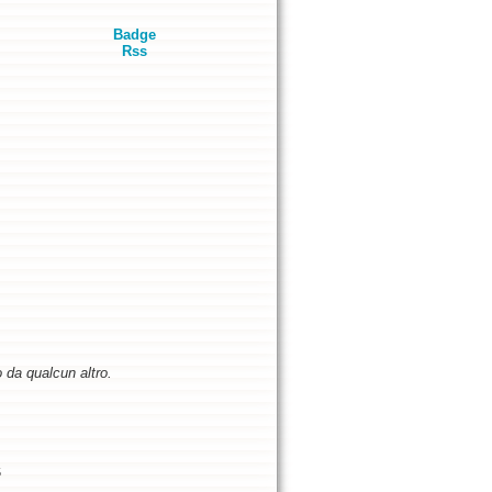
Badge
Rss
o da qualcun altro.
5