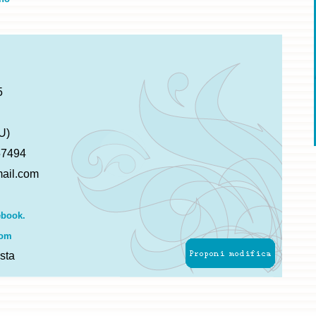
5
U)
57494
ail.com
ebook.
com
sta