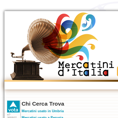
Chi Cerca Trova
Mercatini usato in Umbria
n?
Mercatini usato a Perugia
355507