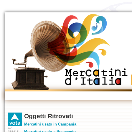
Oggetti Ritrovati
Mercatini usato in Campania
n?
Mercatini usato a Benevento
355415