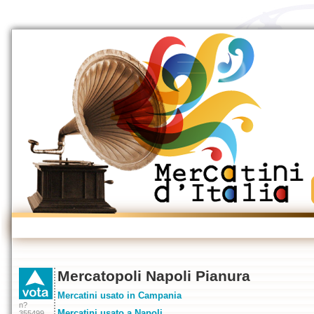
Mercatopoli Napoli Pianura
Mercatini usato in Campania
n?
Mercatini usato a Napoli
355499