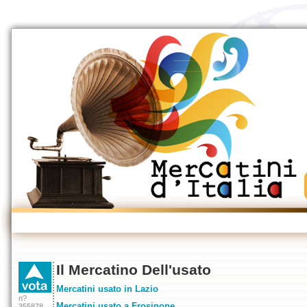
Il Mercatino Dell'usato
Mercatini usato in Lazio
n?
Mercatini usato a Frosinone
355878