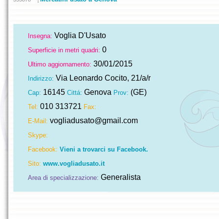
Voglia D'Usato
Insegna:
0
Superficie in metri quadri:
30/01/2015
Ultimo aggiornamento:
Via Leonardo Cocito, 21/a/r
Indirizzo:
16145
Genova
(GE)
Cap:
Cittá:
Prov:
010 313721
Tel:
Fax:
vogliadusato@gmail.com
E-Mail:
Skype:
Facebook:
Vieni a trovarci su Facebook.
Sito:
www.vogliadusato.it
Generalista
Area di specializzazione: