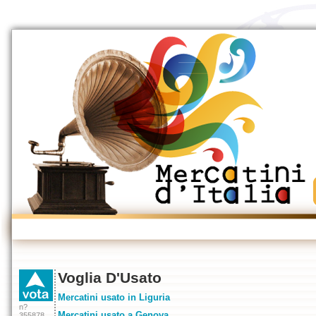
Voglia D'Usato
Mercatini usato in Liguria
n?
Mercatini usato a Genova
355878