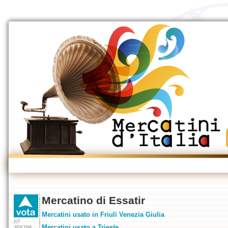
Mercatino di Essatir
Mercatini usato in Friuli Venezia Giulia
n?
Mercatini usato a Trieste
355796