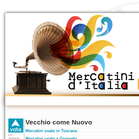
Vecchio come Nuovo
Mercatini usato in Toscana
n?
Mercatini usato a Grosseto
355926