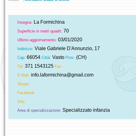
La Formichina
Insegna:
70
Superficie in metri quadri:
03/01/2020
Ultimo aggiornamento:
Viale Gabriele D'Annunzio, 17
Indirizzo:
66054
Vasto
(CH)
Cap:
Cittá:
Prov:
371 1543125
Tel:
Fax:
info.laformichina@gmail.com
E-Mail:
Skype:
Facebook:
Sito:
Specializzato infanzia
Area di specializzazione: