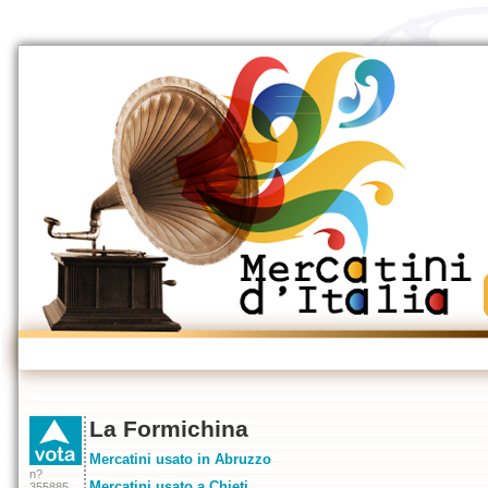
La Formichina
Mercatini usato in Abruzzo
n?
Mercatini usato a Chieti
355885