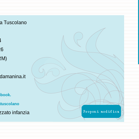
 Tuscolano
4
26
RM)
amanina.it
ebook.
tuscolano
zzato infanzia