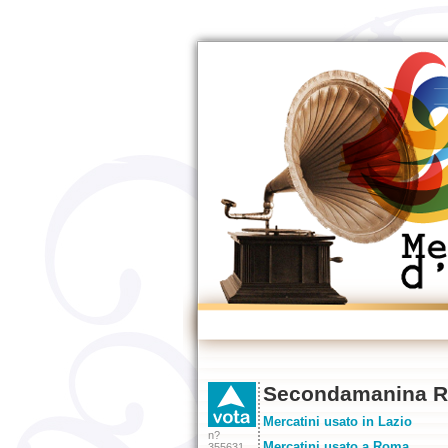
Secondamanina R
Mercatini usato in Lazio
n?
Mercatini usato a Roma
355631