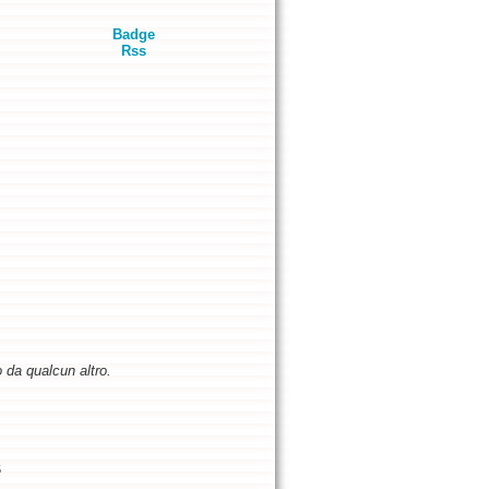
Badge
Rss
o da qualcun altro.
5