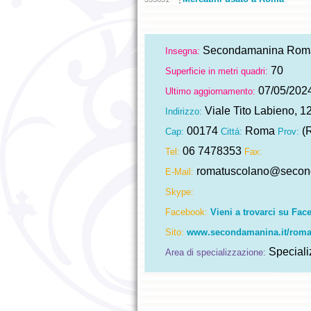
Secondamanina Roma
Insegna:
70
Superficie in metri quadri:
07/05/202
Ultimo aggiornamento:
Viale Tito Labieno, 1
Indirizzo:
00174
Roma
(
Cap:
Cittá:
Prov:
06 7478353
Tel:
Fax:
romatuscolano@second
E-Mail:
Skype:
Facebook:
Vieni a trovarci su Fac
Sito:
www.secondamanina.it/roma
Speciali
Area di specializzazione: