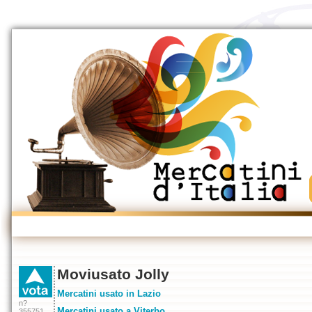
Moviusato Jolly
Mercatini usato in Lazio
n?
Mercatini usato a Viterbo
355751