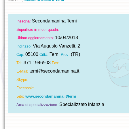
Secondamanina Terni
Insegna:
Superficie in metri quadri:
10/04/2018
Ultimo aggiornamento:
Via Augusto Vanzetti, 2
Indirizzo:
05100
Terni
(TR)
Cap:
Cittá:
Prov:
371 1946503
Tel:
Fax:
terni@secondamanina.it
E-Mail:
Skype:
Facebook:
Sito:
www.secondamanina.it/terni
Specializzato infanzia
Area di specializzazione: