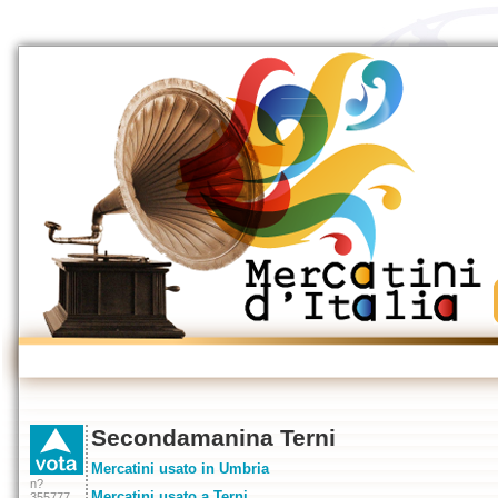
Secondamanina Terni
Mercatini usato in Umbria
n?
Mercatini usato a Terni
355777