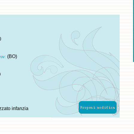
0
(BO)
rov:
m
zzato infanzia