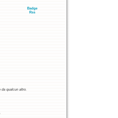
Badge
Rss
o da qualcun altro.
5