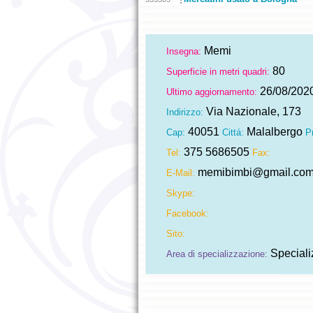
Memi
Insegna:
80
Superficie in metri quadri:
26/08/202
Ultimo aggiornamento:
Via Nazionale, 173
Indirizzo:
40051
Malalbergo
Cap:
Cittá:
P
375 5686505
Tel:
Fax:
memibimbi@gmail.co
E-Mail:
Skype:
Facebook:
Sito:
Speciali
Area di specializzazione: