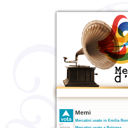
Memi
Mercatini usato in Emilia Ro
n?
Mercatini usato a Bologna
355509