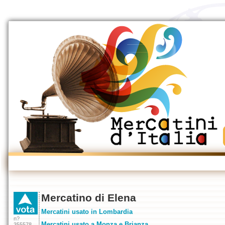
Mercatino di Elena
Mercatini usato in Lombardia
n?
Mercatini usato a Monza e Brianza
355578