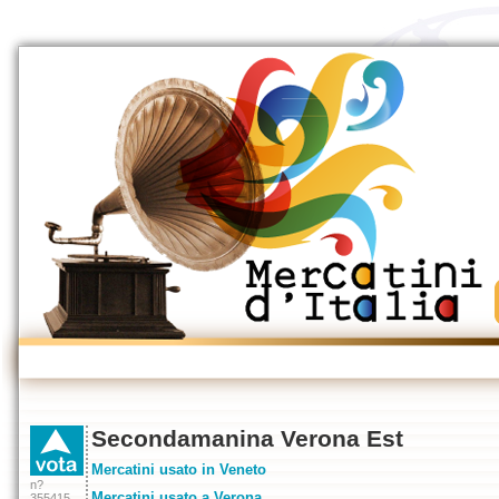
Secondamanina Verona Est
Mercatini usato in Veneto
n?
Mercatini usato a Verona
355415