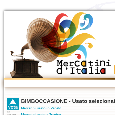
BIMBOCCASIONE - Usato selezionat
Mercatini usato in Veneto
n?
Mercatini usato a Treviso
355491