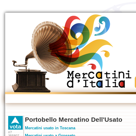
Portobello Mercatino Dell'Usato
Mercatini usato in Toscana
n?
Mercatini usato a Grosseto
355807