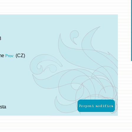
3
me
(CZ)
Prov:
sta