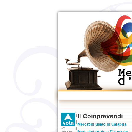
Il Compravendi
Mercatini usato in Calabria
n?
Mercatini usato a Catanzaro
355634