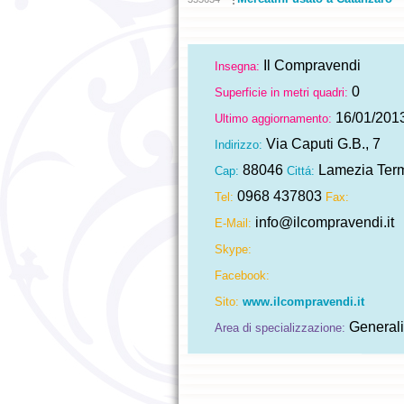
Il Compravendi
Insegna:
0
Superficie in metri quadri:
16/01/201
Ultimo aggiornamento:
Via Caputi G.B., 7
Indirizzo:
88046
Lamezia Ter
Cap:
Cittá:
0968 437803
Tel:
Fax:
info@ilcompravendi.it
E-Mail:
Skype:
Facebook:
Sito:
www.ilcompravendi.it
Generali
Area di specializzazione: