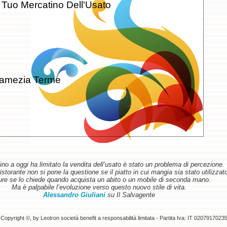
l Tuo Mercatino Dell'Usato
Lamezia Terme
ino a oggi ha limitato la vendita dell’usato è stato un problema di percezione.
torante non si pone la questione se il piatto in cui mangia sia stato utilizzat
re se lo chiede quando acquista un abito o un mobile di seconda mano.
Ma è palpabile l’evoluzione verso questo nuovo stile di vita.
Alessandro Giuliani
su Il Salvagente
Copyright ©, by Leotron società benefit a responsabilità limitata - Partita Iva: IT 0207917023