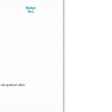
Badge
Rss
o da qualcun altro.
5