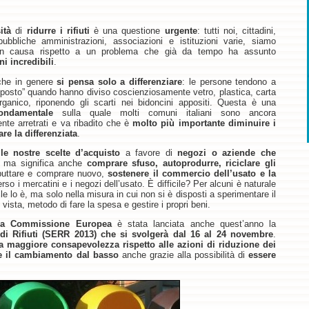
ità
di
ridurre i rifiuti
è una questione
urgente
: tutti noi, cittadini,
ubbliche amministrazioni, associazioni e istituzioni varie, siamo
in causa rispetto a un problema che già da tempo ha assunto
i incredibili
.
 che in genere
si pensa solo a differenziare
: le persone tendono a
a posto” quando hanno diviso coscienziosamente vetro, plastica, carta
organico, riponendo gli scarti nei bidoncini appositi. Questa è una
fondamentale
sulla quale molti comuni italiani sono ancora
te arretrati e va ribadito che è
molto più importante diminuire i
are la differenziata
.
 le nostre scelte d’acquisto
a favore di
negozi o aziende che
, ma significa anche
comprare sfuso, autoprodurre, riciclare gli
uttare e comprare nuovo,
sostenere il commercio dell’usato e la
rso i mercatini e i negozi dell’usato. È difficile? Per alcuni è naturale
cile lo è, ma solo nella misura in cui non si è disposti a sperimentare il
ista, metodo di fare la spesa e gestire i propri beni.
la Commissione Europea
è stata lanciata anche quest’anno la
di Rifiuti (SERR 2013) che si svolgerà dal 16 al 24 novembre
.
a maggiore consapevolezza rispetto alle azioni di riduzione dei
e il cambiamento dal basso
anche grazie alla possibilità di
essere