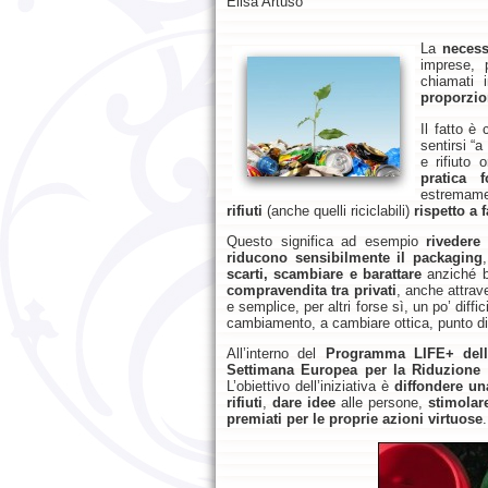
Elisa Artuso
La
necess
imprese, p
chiamati 
proporzion
Il fatto è
sentirsi “
e rifiuto 
pratica 
estremamen
rifiuti
(anche quelli riciclabili)
rispetto a f
Questo significa ad esempio
rivedere
riducono sensibilmente il packaging
scarti, scambiare e barattare
anziché b
compravendita tra privati
, anche attrave
e semplice, per altri forse sì, un po’ diffi
cambiamento, a cambiare ottica, punto di v
All’interno del
Programma LIFE+ del
Settimana Europea per la Riduzione 
L’obiettivo dell’iniziativa è
diffondere un
rifiuti
,
dare idee
alle persone,
stimolar
premiati per le proprie azioni virtuose
.