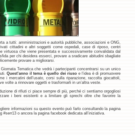
rta a tutti: amministrazioni e autorità pubbliche, associazioni e ONG,
privati cittadini e altri soggetti come ospedali, case di riposo, centri
ione virtuosa che viene presentata e successivamente convalidata dal
fida per chi desidera esserci, provare a sradicare abitudini sbagliate
mplicemente provare a migliorarsi.
a Giornata Tematica che vedrà i partecipanti concentrarsi su un unico
uti.
Quest’anno il tema è quello dei riuso
e l’idea è di promuovere
me i mercatini dell’usato, corsi sulla riparazione, raccolta giocattoli,
ve volte a rinnovare oggetti e trasformarli in un’altra veste.
uzione di rifiuti ci piace sempre di più, perché ci sentiamo orgogliosi
zzare i beni esistenti e a limitare gli sprechi oltre che favorire la
gliere informazioni su questo evento può farlo consultando la pagina
#serr13 o ancora la pagina facebook dedicata all’iniziativa.